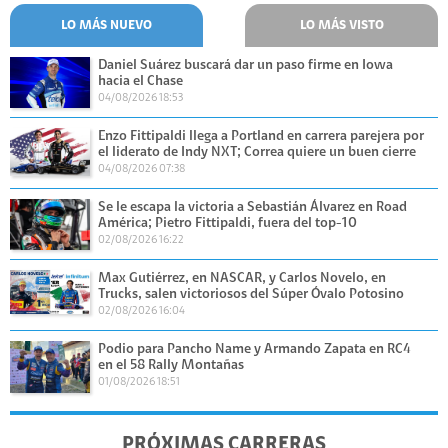
LO MÁS NUEVO
LO MÁS VISTO
Daniel Suárez buscará dar un paso firme en Iowa
hacia el Chase
04/08/2026 18:53
Enzo Fittipaldi llega a Portland en carrera parejera por
el liderato de Indy NXT; Correa quiere un buen cierre
04/08/2026 07:38
Se le escapa la victoria a Sebastián Álvarez en Road
América; Pietro Fittipaldi, fuera del top-10
02/08/2026 16:22
Max Gutiérrez, en NASCAR, y Carlos Novelo, en
Trucks, salen victoriosos del Súper Óvalo Potosino
02/08/2026 16:04
Podio para Pancho Name y Armando Zapata en RC4
en el 58 Rally Montañas
01/08/2026 18:51
PRÓXIMAS CARRERAS