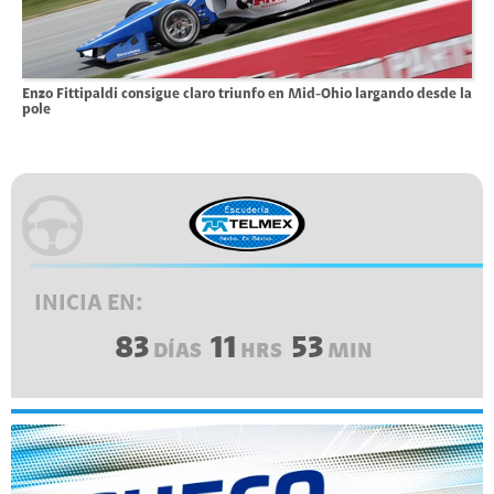
Enzo Fittipaldi consigue claro triunfo en Mid-Ohio largando desde la
pole
INICIA EN:
83
11
53
DÍAS
HRS
MIN