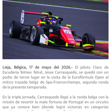
Lieja, Bélgica, 17 de mayo del 2026.-
El piloto Claro de
Escudería Telmex Telcel, Jesse Carrasquedo, se quedó con un
podio de tercer lugar en la visita de la Eurofórmula Open al
mítico trazado belga de Spa-Francorchamps, segunda ronda
de la presente temporada.
En la triple jornada, Carrasquedo llegó a la ronda belga con la
misión de revertir la mala fortuna de Portugal en un circuito
que ya conoce bien (donde logró victorias en categorías