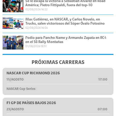
Se le escapa la victoria a Sebastián Álvarez en Road
América; Pietro Fittipaldi, fuera del top-10
02/08/2026 16:22
Max Gutiérrez, en NASCAR, y Carlos Novelo, en
Trucks, salen victoriosos del Súper Óvalo Potosino
02/08/2026 16:04
Podio para Pancho Name y Armando Zapata en RC4
en el 58 Rally Montañas
01/08/2026 18:51
PRÓXIMAS CARRERAS
NASCAR CUP RICHMOND 2026
15/AGOSTO
17:00
NASCAR Cup Series
F1 GP DE PAÍSES BAJOS 2026
23/AGOSTO
07:00