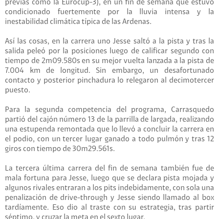
previas como la Eurocup-3), en un fin de semana que estuvo
condicionado fuertemente por la lluvia intensa y la
inestabilidad climática típica de las Ardenas.
Así las cosas, en la carrera uno Jesse saltó a la pista y tras la
salida peleó por la posiciones luego de calificar segundo con
tiempo de 2m09.580s en su mejor vuelta lanzada a la pista de
7.004 km de longitud. Sin embargo, un desafortunado
contacto y posterior pinchadura lo relegaron al decimotercer
puesto.
Para la segunda competencia del programa, Carrasquedo
partió del cajón número 13 de la parrilla de largada, realizando
una estupenda remontada que lo llevó a concluir la carrera en
el podio, con un tercer lugar ganado a todo pulmón y tras 12
giros con tiempo de 30m29.561s.
La tercera última carrera del fin de semana también fue de
mala fortuna para Jesse, luego que se declara pista mojada y
algunos rivales entraran a los pits indebidamente, con sola una
penalización de drive-through y Jesse siendo llamado al box
tardíamente. Eso dio al traste con su estrategia, tras partir
séptimo, y cruzar la meta en el sexto lugar.