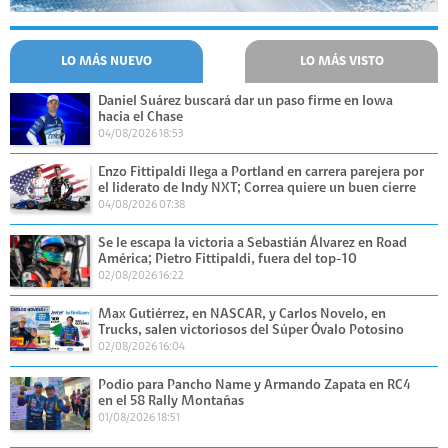
LO MÁS NUEVO
LO MÁS VISTO
Daniel Suárez buscará dar un paso firme en Iowa
hacia el Chase
04/08/2026 18:53
Enzo Fittipaldi llega a Portland en carrera parejera por
el liderato de Indy NXT; Correa quiere un buen cierre
04/08/2026 07:38
Se le escapa la victoria a Sebastián Álvarez en Road
América; Pietro Fittipaldi, fuera del top-10
02/08/2026 16:22
Max Gutiérrez, en NASCAR, y Carlos Novelo, en
Trucks, salen victoriosos del Súper Óvalo Potosino
02/08/2026 16:04
Podio para Pancho Name y Armando Zapata en RC4
en el 58 Rally Montañas
01/08/2026 18:51