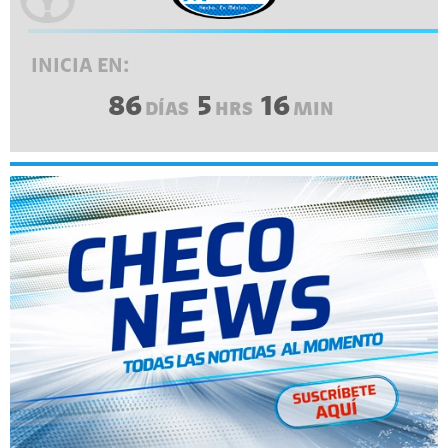
INICIA EN:
86
5
16
DÍAS
HRS
MIN