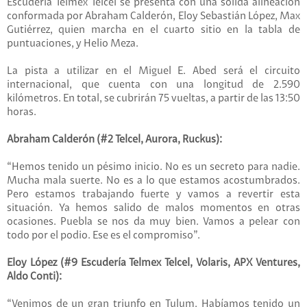
Escudería Telmex Telcel se presenta con una sólida alineación
conformada por Abraham Calderón, Eloy Sebastián López, Max
Gutiérrez, quien marcha en el cuarto sitio en la tabla de
puntuaciones, y Helio Meza.
La pista a utilizar en el Miguel E. Abed será el circuito
internacional, que cuenta con una longitud de 2.590
kilómetros. En total, se cubrirán 75 vueltas, a partir de las 13:50
horas.
Abraham Calderón (#2 Telcel, Aurora, Ruckus):
“Hemos tenido un pésimo inicio. No es un secreto para nadie.
Mucha mala suerte. No es a lo que estamos acostumbrados.
Pero estamos trabajando fuerte y vamos a revertir esta
situación. Ya hemos salido de malos momentos en otras
ocasiones. Puebla se nos da muy bien. Vamos a pelear con
todo por el podio. Ese es el compromiso”.
Eloy López (#9 Escudería Telmex Telcel, Volaris, APX Ventures,
Aldo Conti):
“Venimos de un gran triunfo en Tulum. Habíamos tenido un