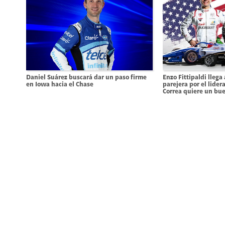
Daniel Suárez buscará dar un paso firme
Enzo Fittipaldi llega
en Iowa hacia el Chase
parejera por el lider
Correa quiere un bue