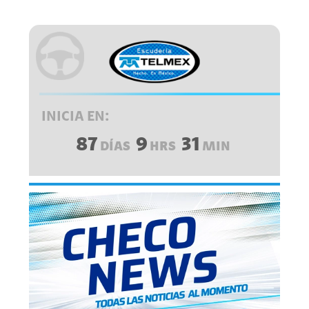
INICIA EN:
87
9
31
DÍAS
HRS
MIN