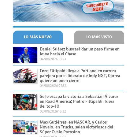
LO MÁS NUEVO
LO MÁS VISTO
Daniel Suárez buscará dar un paso firme en
Iowa hacia el Chase
04/08/2026 18:53
Enzo Fittipaldi llega a Portland en carrera
parejera por el liderato de Indy NXT; Correa
quiere un buen cierre
04/08/2026 07:38
Se le escapa la victoria a Sebastián Álvarez
en Road América; Pietro Fittipaldi, fuera
del top-10
02/08/2026 16:22
Max Gutiérrez, en NASCAR, y Carlos
Novelo, en Trucks, salen victoriosos del
Súper Óvalo Potosino