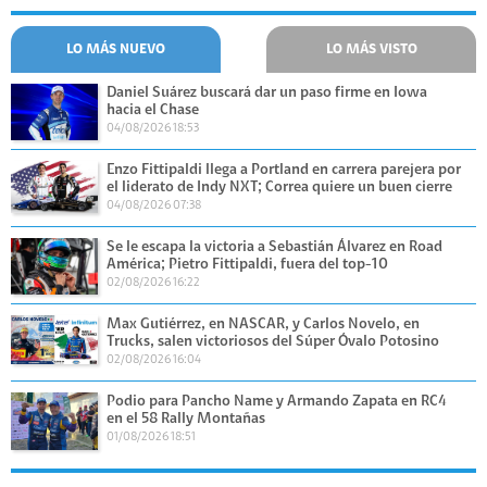
LO MÁS NUEVO
LO MÁS VISTO
Daniel Suárez buscará dar un paso firme en Iowa
hacia el Chase
04/08/2026 18:53
Enzo Fittipaldi llega a Portland en carrera parejera por
el liderato de Indy NXT; Correa quiere un buen cierre
04/08/2026 07:38
Se le escapa la victoria a Sebastián Álvarez en Road
América; Pietro Fittipaldi, fuera del top-10
02/08/2026 16:22
Max Gutiérrez, en NASCAR, y Carlos Novelo, en
Trucks, salen victoriosos del Súper Óvalo Potosino
02/08/2026 16:04
Podio para Pancho Name y Armando Zapata en RC4
en el 58 Rally Montañas
01/08/2026 18:51