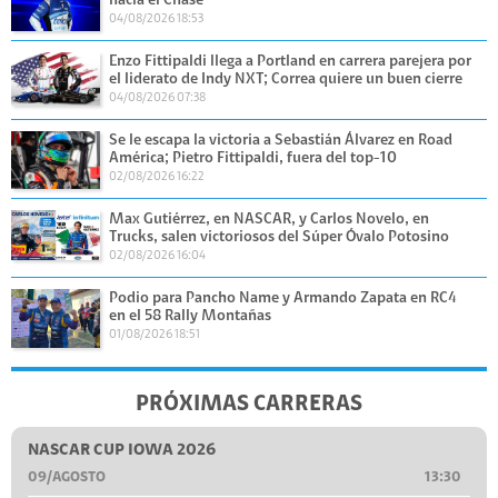
hacia el Chase
04/08/2026 18:53
Enzo Fittipaldi llega a Portland en carrera parejera por
el liderato de Indy NXT; Correa quiere un buen cierre
04/08/2026 07:38
Se le escapa la victoria a Sebastián Álvarez en Road
América; Pietro Fittipaldi, fuera del top-10
02/08/2026 16:22
Max Gutiérrez, en NASCAR, y Carlos Novelo, en
Trucks, salen victoriosos del Súper Óvalo Potosino
02/08/2026 16:04
Podio para Pancho Name y Armando Zapata en RC4
en el 58 Rally Montañas
01/08/2026 18:51
PRÓXIMAS CARRERAS
NASCAR CUP IOWA 2026
09/AGOSTO
13:30