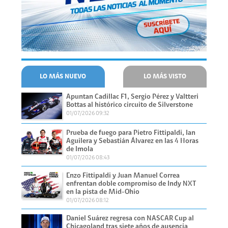
LO MÁS NUEVO
LO MÁS VISTO
Apuntan Cadillac F1, Sergio Pérez y Valtteri
Bottas al histórico circuito de Silverstone
01/07/2026 09:32
Prueba de fuego para Pietro Fittipaldi, Ian
Aguilera y Sebastián Álvarez en las 4 Horas
de Imola
01/07/2026 08:43
Enzo Fittipaldi y Juan Manuel Correa
enfrentan doble compromiso de Indy NXT
en la pista de Mid-Ohio
01/07/2026 08:12
Daniel Suárez regresa con NASCAR Cup al
Chicagoland tras siete años de ausencia