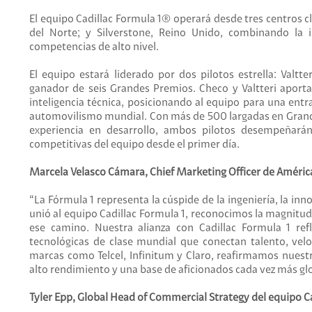
El equipo Cadillac Formula 1® operará desde tres centros cl
del Norte; y Silverstone, Reino Unido, combinando la 
competencias de alto nivel.
El equipo estará liderado por dos pilotos estrella: Valtt
ganador de seis Grandes Premios. Checo y Valtteri aporta
inteligencia técnica, posicionando al equipo para una entr
automovilismo mundial. Con más de 500 largadas en Grand
experiencia en desarrollo, ambos pilotos desempeñará
competitivas del equipo desde el primer día.
Marcela Velasco Cámara, Chief Marketing Officer de Améric
“La Fórmula 1 representa la cúspide de la ingeniería, la inn
unió al equipo Cadillac Formula 1, reconocimos la magnitud
ese camino. Nuestra alianza con Cadillac Formula 1 ref
tecnológicas de clase mundial que conectan talento, vel
marcas como Telcel, Infinitum y Claro, reafirmamos nuest
alto rendimiento y una base de aficionados cada vez más glo
Tyler Epp, Global Head of Commercial Strategy del equipo C