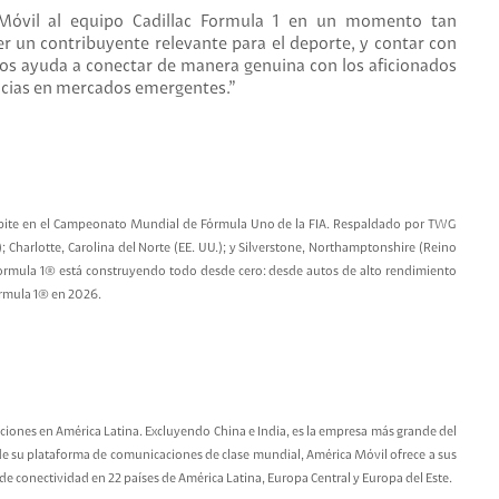
Móvil al equipo Cadillac Formula 1 en un momento tan
r un contribuyente relevante para el deporte, y contar con
 nos ayuda a conectar de manera genuina con los aficionados
ncias en mercados emergentes.”
mpite en el Campeonato Mundial de Fórmula Uno de la FIA. Respaldado por TWG
 Charlotte, Carolina del Norte (EE. UU.); y Silverstone, Northamptonshire (Reino
 Formula 1® está construyendo todo desde cero: desde autos de alto rendimiento
Fórmula 1® en 2026.
ciones en América Latina. Excluyendo China e India, es la empresa más grande del
 de su plataforma de comunicaciones de clase mundial, América Móvil ofrece a sus
e conectividad en 22 países de América Latina, Europa Central y Europa del Este.