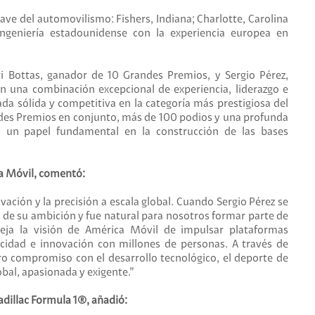
ave del automovilismo: Fishers, Indiana; Charlotte, Carolina
ingeniería estadounidense con la experiencia europea en
eri Bottas, ganador de 10 Grandes Premios, y Sergio Pérez,
n una combinación excepcional de experiencia, liderazgo e
ada sólida y competitiva en la categoría más prestigiosa del
es Premios en conjunto, más de 100 podios y una profunda
n un papel fundamental en la construcción de las bases
a Móvil, comentó:
ovación y la precisión a escala global. Cuando Sergio Pérez se
 de su ambición y fue natural para nosotros formar parte de
leja la visión de América Móvil de impulsar plataformas
ocidad e innovación con millones de personas. A través de
ro compromiso con el desarrollo tecnológico, el deporte de
bal, apasionada y exigente.”
adillac Formula 1®, añadió: