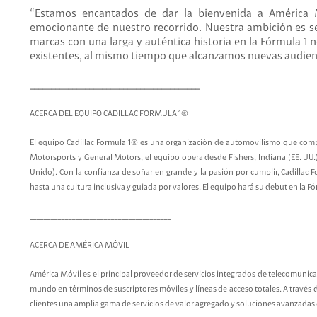
“Estamos encantados de dar la bienvenida a América 
emocionante de nuestro recorrido. Nuestra ambición es se
marcas con una larga y auténtica historia en la Fórmula 1
existentes, al mismo tiempo que alcanzamos nuevas audie
________________________________________
ACERCA DEL EQUIPO CADILLAC FORMULA 1®
El equipo Cadillac Formula 1® es una organización de automovilismo que co
Motorsports y General Motors, el equipo opera desde Fishers, Indiana (EE. UU.);
Unido). Con la confianza de soñar en grande y la pasión por cumplir, Cadillac
hasta una cultura inclusiva y guiada por valores. El equipo hará su debut en la 
________________________________________
ACERCA DE AMÉRICA MÓVIL
América Móvil es el principal proveedor de servicios integrados de telecomunica
mundo en términos de suscriptores móviles y líneas de acceso totales. A través
clientes una amplia gama de servicios de valor agregado y soluciones avanzadas d