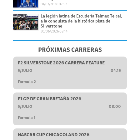
01/07/2026 07:52
La legión latina de Escudería Telmex Telcel,
a la conquista de la histórica pista de
Silverstone
30/06/2026 08:14
PRÓXIMAS CARRERAS
F2 SILVERSTONE 2026 CARRERA FEATURE
5/JULIO
04:15
Fórmula 2
F1 GP DE GRAN BRETAÑA 2026
5/JULIO
08:00
Fórmula 1
NASCAR CUP CHICAGOLAND 2026