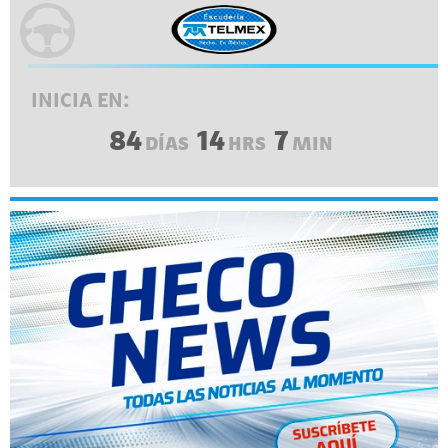
INICIA EN:
84
14
7
DÍAS
HRS
MIN