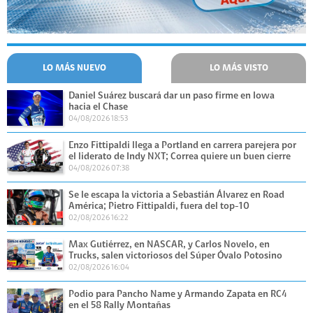
LO MÁS NUEVO
LO MÁS VISTO
Daniel Suárez buscará dar un paso firme en Iowa
hacia el Chase
04/08/2026 18:53
Enzo Fittipaldi llega a Portland en carrera parejera por
el liderato de Indy NXT; Correa quiere un buen cierre
04/08/2026 07:38
Se le escapa la victoria a Sebastián Álvarez en Road
América; Pietro Fittipaldi, fuera del top-10
02/08/2026 16:22
Max Gutiérrez, en NASCAR, y Carlos Novelo, en
Trucks, salen victoriosos del Súper Óvalo Potosino
02/08/2026 16:04
Podio para Pancho Name y Armando Zapata en RC4
en el 58 Rally Montañas