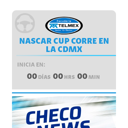
NASCAR CUP CORRE EN
LA CDMX
INICIA EN:
00
00
00
DÍAS
HRS
MIN