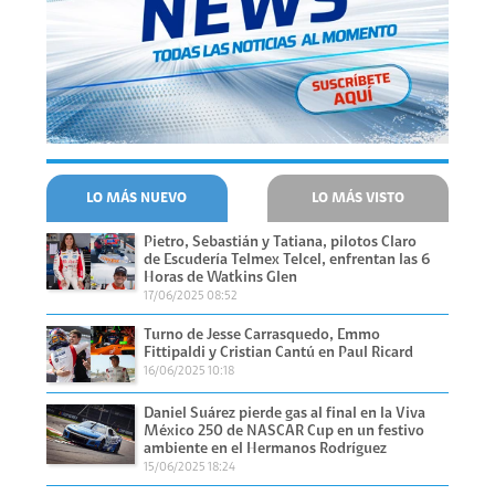
LO MÁS NUEVO
LO MÁS VISTO
Pietro, Sebastián y Tatiana, pilotos Claro
de Escudería Telmex Telcel, enfrentan las 6
Horas de Watkins Glen
17/06/2025 08:52
Turno de Jesse Carrasquedo, Emmo
Fittipaldi y Cristian Cantú en Paul Ricard
16/06/2025 10:18
Daniel Suárez pierde gas al final en la Viva
México 250 de NASCAR Cup en un festivo
ambiente en el Hermanos Rodríguez
15/06/2025 18:24