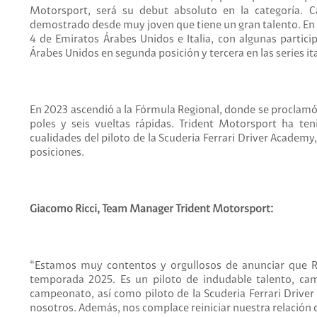
Motorsport, será su debut absoluto en la categoría. C
demostrado desde muy joven que tiene un gran talento. E
4 de Emiratos Árabes Unidos e Italia, con algunas partici
Árabes Unidos en segunda posición y tercera en las series it
En 2023 ascendió a la Fórmula Regional, donde se proclamó c
poles y seis vueltas rápidas. Trident Motorsport ha te
cualidades del piloto de la Scuderia Ferrari Driver Academ
posiciones.
Giacomo Ricci, Team Manager Trident Motorsport:
“Estamos muy contentos y orgullosos de anunciar que Ra
temporada 2025. Es un piloto de indudable talento, cam
campeonato, así como piloto de la Scuderia Ferrari Drive
nosotros. Además, nos complace reiniciar nuestra relación c