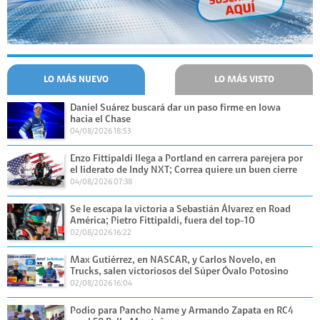
LO MÁS NUEVO
LO MÁS VISTO
Daniel Suárez buscará dar un paso firme en Iowa
hacia el Chase
04/08/2026 18:53
Enzo Fittipaldi llega a Portland en carrera parejera por
el liderato de Indy NXT; Correa quiere un buen cierre
04/08/2026 07:38
Se le escapa la victoria a Sebastián Álvarez en Road
América; Pietro Fittipaldi, fuera del top-10
02/08/2026 16:22
Max Gutiérrez, en NASCAR, y Carlos Novelo, en
Trucks, salen victoriosos del Súper Óvalo Potosino
02/08/2026 16:04
Podio para Pancho Name y Armando Zapata en RC4