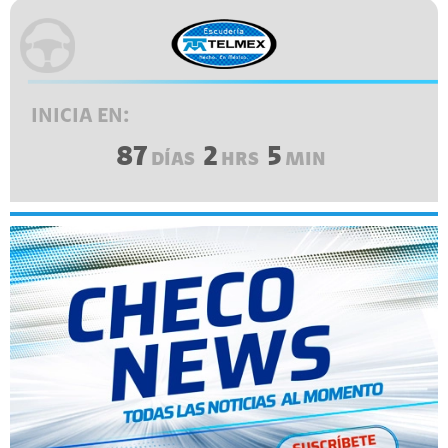
INICIA EN:
87
2
5
DÍAS
HRS
MIN