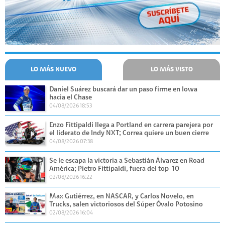
LO MÁS NUEVO
LO MÁS VISTO
Daniel Suárez buscará dar un paso firme en Iowa
hacia el Chase
04/08/2026 18:53
Enzo Fittipaldi llega a Portland en carrera parejera por
el liderato de Indy NXT; Correa quiere un buen cierre
04/08/2026 07:38
Se le escapa la victoria a Sebastián Álvarez en Road
América; Pietro Fittipaldi, fuera del top-10
02/08/2026 16:22
Max Gutiérrez, en NASCAR, y Carlos Novelo, en
Trucks, salen victoriosos del Súper Óvalo Potosino
02/08/2026 16:04