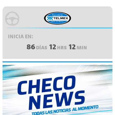
INICIA EN:
86
12
12
DÍAS
HRS
MIN