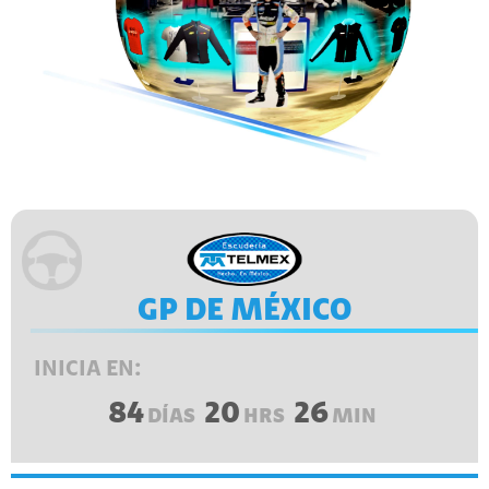
GP DE MÉXICO
INICIA EN:
84
20
26
DÍAS
HRS
MIN