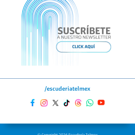
/escuderiatelmex