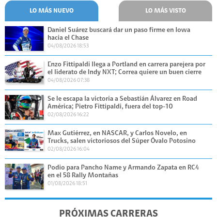
LO MÁS NUEVO
LO MÁS VISTO
Daniel Suárez buscará dar un paso firme en Iowa
hacia el Chase
04/08/2026 18:53
Enzo Fittipaldi llega a Portland en carrera parejera por
el liderato de Indy NXT; Correa quiere un buen cierre
04/08/2026 07:38
Se le escapa la victoria a Sebastián Álvarez en Road
América; Pietro Fittipaldi, fuera del top-10
02/08/2026 16:22
Max Gutiérrez, en NASCAR, y Carlos Novelo, en
Trucks, salen victoriosos del Súper Óvalo Potosino
02/08/2026 16:04
Podio para Pancho Name y Armando Zapata en RC4
en el 58 Rally Montañas
01/08/2026 18:51
PRÓXIMAS CARRERAS