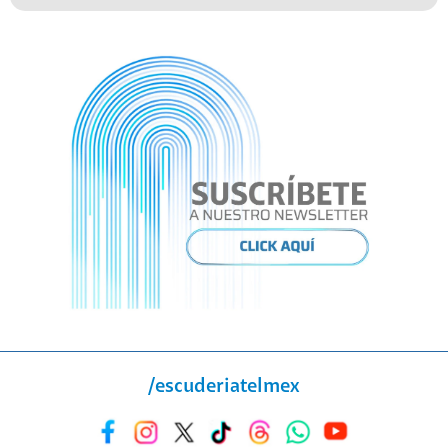
/escuderiatelmex