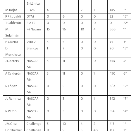
Británica
M Rojas
ELMS
4
2
1
105
1°
P Fittipaldi
DTM
0
6
0
0
22
15°
T Calderón
FIA F2
0
0
0
0
0
22°
M
F4 Nacam
15
16
10
4
366
1°
Sulaimán
B Guerra
WRC2
3
5
0
0
75
3°
D
Blancpain
1
7
0
0
70
13°
Menchaca
J Goeters
NASCAR
3
11
0
454
4°
Mx
A Calderón
NASCAR
3
11
0
1
450
6°
Mx
R López
NASCAR
0
5
0
0
367
12°
Mx
JL Ramírez
NASCAR
0
3
0
1
342
17°
Mx
R Pardo
NASCAR
0
3
0
0
356
14°
Mx
JM Glez
Challenge
5
10
4
2
417
1°
Dörrbecker
Challenge
8
9
3
4/2
417
2°