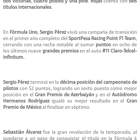
dos victorias
,
cuatro podios y una pole
.
Rojas
cuenta con
seis
títulos internacionales
.
En
Fórmula Uno
,
Sergio Pérez
vivió una campaña de transición
en el primer año completo del
SportPesa Racing Point F1 Team
,
cerrando con una racha notable al sumar
puntos
en ocho de
los últimos nueve
grandes premios
en el auto
#11 Claro-Telcel-
Infinitum.
Sergio Pérez
terminó en la
décima posición del campeonato de
pilotos
con 52 puntos, logrando un sexto puesto como mejor
posición en el
Gran Premio de Azerbaiyán
y en el
Autódromo
Hermanos Rodríguez
igualó su mejor resultado en el
Gran
Premio de México
al finalizar en séptimo.
Sebastián Álvarez
fue la gran revelación de la temporada, al
quedarse a un paso de conquistar el título en la Fórmula 4