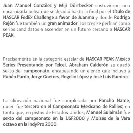
Juan Manuel González y Miji Dörrbecker
sostuvieron una
encarnizada pelea que se decidió hasta la final por el
título de
NASCAR FedEx Challenge a favor de Juanma
y donde
Rodrigo
Rejón
fue también un
gran animador
. Los tres se perfilan como
serios candidatos a ascender en un futuro cercano a
NASCAR
PEAK.
Precisamente en la categoría estelar de
NASCAR PEAK México
Series Presentando por Telcel
,
Abraham Calderón
se quedó
sexto del
campeonato
, encabezando un elenco que incluyó a
Rubén Pardo, Jorge Goeters, Rogelio López y José Luis Ramírez.
La alineación nacional fue completada por
Pancho Name
,
quien fue
tercero en el Campeonato Mexicano de Rallies
; en
tanto que, en pistas de Estados Unidos,
Manuel Sulaimán
fue
sexto del campeonato en la USF2000
y
Moisés de la Vara
octavo en la IndyPro 2000
.