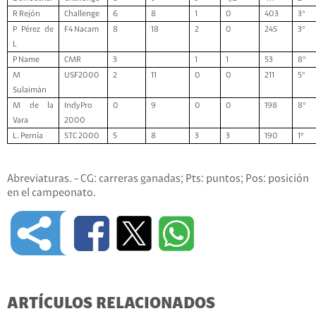
R Rejón
Challenge
6
8
1
0
403
3°
P Pérez de
F4 Nacam
8
18
2
0
245
3°
L
P Name
CMR
3
1
1
53
8°
M
USF2000
2
11
0
0
211
5°
Sulaimán
M de la
IndyPro
0
9
0
0
198
8°
Vara
2000
L. Pernía
STC 2000
5
8
3
3
190
1º
Abreviaturas. - CG: carreras ganadas; Pts: puntos; Pos: posición
en el campeonato.
ARTÍCULOS RELACIONADOS