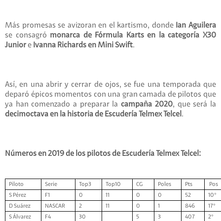
Más promesas se avizoran en el kartismo, donde
Ian Aguilera
se consagró
monarca de Fórmula Karts en la categoría X30
Junior
e
Ivanna Richards en Mini Swift
.
Así, en una abrir y cerrar de ojos, se fue una temporada que
deparó épicos momentos con una gran camada de pilotos que
ya han comenzado a preparar la
campaña 2020
, que será la
decimoctava en la historia de Escudería Telmex Telcel
.
Números en 2019 de los pilotos de Escudería Telmex Telcel:
Piloto
Serie
Top3
Top10
CG
Poles
Pts
Pos
S Pérez
F1
0
11
0
0
52
10°
D Suárez
NASCAR
2
11
0
1
846
17°
S Álvarez
F4
30
5
3
407
2°