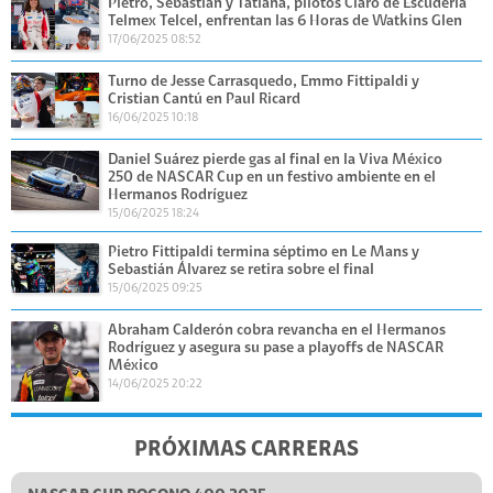
Pietro, Sebastián y Tatiana, pilotos Claro de Escudería
Telmex Telcel, enfrentan las 6 Horas de Watkins Glen
17/06/2025 08:52
Turno de Jesse Carrasquedo, Emmo Fittipaldi y
Cristian Cantú en Paul Ricard
16/06/2025 10:18
Daniel Suárez pierde gas al final en la Viva México
250 de NASCAR Cup en un festivo ambiente en el
Hermanos Rodríguez
15/06/2025 18:24
Pietro Fittipaldi termina séptimo en Le Mans y
Sebastián Álvarez se retira sobre el final
15/06/2025 09:25
Abraham Calderón cobra revancha en el Hermanos
Rodríguez y asegura su pase a playoffs de NASCAR
México
14/06/2025 20:22
PRÓXIMAS CARRERAS