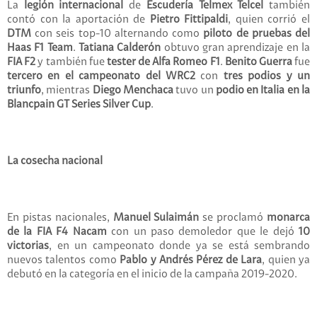
La
legión internacional
de
Escudería Telmex Telcel
también
contó con la aportación de
Pietro Fittipaldi
, quien corrió el
DTM
con seis top-10 alternando como
piloto de pruebas del
Haas F1
Team
.
Tatiana Calderón
obtuvo gran aprendizaje en la
FIA F2
y también fue
tester de Alfa Romeo F1
.
Benito Guerra
fue
tercero en el campeonato del WRC2
con
tres podios y un
triunfo
, mientras
Diego Menchaca
tuvo un
podio en Italia en la
Blancpain GT Series Silver Cup
.
La cosecha nacional
En pistas nacionales,
Manuel Sulaimán
se proclamó
monarca
de la FIA F4 Nacam
con un paso demoledor que le dejó
10
victorias
, en un campeonato donde ya se está sembrando
nuevos talentos como
Pablo y Andrés Pérez de Lara
, quien ya
debutó en la categoría en el inicio de la campaña 2019-2020.