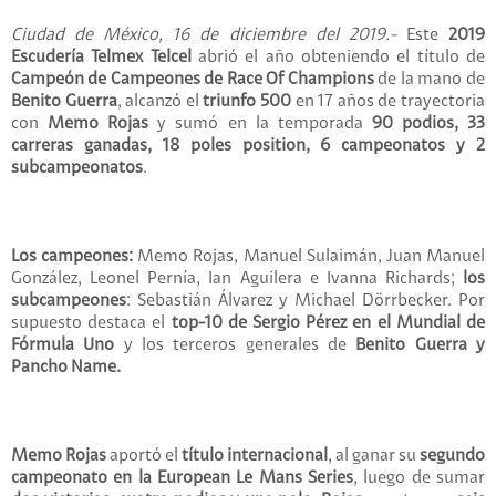
Ciudad de México, 16 de diciembre del 2019.-
Este
2019
Escudería Telmex Telcel
abrió el año obteniendo el título de
Campeón de Campeones de Race Of Champions
de la mano de
Benito Guerra
, alcanzó el
triunfo 500
en 17 años de trayectoria
con
Memo Rojas
y sumó en la temporada
90 podios, 33
carreras ganadas, 18 poles position, 6 campeonatos y 2
subcampeonatos
.
Los campeones:
Memo Rojas, Manuel Sulaimán, Juan Manuel
González, Leonel Pernía, Ian Aguilera e Ivanna Richards;
los
subcampeones
: Sebastián Álvarez y Michael Dörrbecker. Por
supuesto destaca el
top-10 de Sergio Pérez en el Mundial de
Fórmula Uno
y los terceros generales de
Benito Guerra y
Pancho Name.
Memo Rojas
aportó el
título internacional
, al ganar su
segundo
campeonato en la European Le Mans Series
, luego de sumar