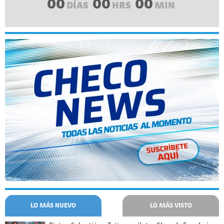
00
00
00
DÍAS
HRS
MIN
LO MÁS NUEVO
LO MÁS VISTO