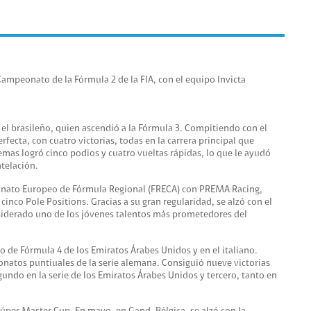
ampeonato de la Fórmula 2 de la FIA, con el equipo Invicta
 el brasileño, quien ascendió a la Fórmula 3. Compitiendo con el
fecta, con cuatro victorias, todas en la carrera principal que
mas logró cinco podios y cuatro vueltas rápidas, lo que le ayudó
ntelación.
onato Europeo de Fórmula Regional (FRECA) con PREMA Racing,
cinco Pole Positions. Gracias a su gran regularidad, se alzó con el
onsiderado uno de los jóvenes talentos más prometedores del
de Fórmula 4 de los Emiratos Árabes Unidos y en el italiano.
natos puntiuales de la serie alemana. Consiguió nueve victorias
undo en la serie de los Emiratos Árabes Unidos y tercero, tanto en