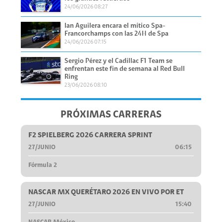
24/06/2026 08:27
Ian Aguilera encara el mítico Spa-
Francorchamps con las 24H de Spa
24/06/2026 07:15
Sergio Pérez y el Cadillac F1 Team se
enfrentan este fin de semana al Red Bull
Ring
23/06/2026 08:10
PRÓXIMAS CARRERAS
F2 SPIELBERG 2026 CARRERA SPRINT
27/JUNIO
06:15
Fórmula 2
NASCAR MX QUERÉTARO 2026 EN VIVO POR ET
27/JUNIO
15:40