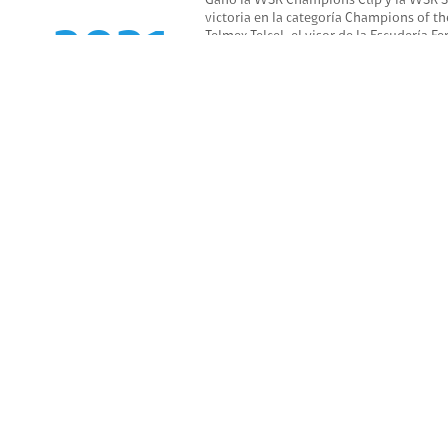
Ganó la WSK Champions Cup y la WSK Súp
victoria en la categoría Champions of t
2021
Telmex Telcel, el visor de la Escudería 
las finales mundiales de la SFDA. A pesa
desempeño fue excelente. Tras ser selecc
SFDA, se convirtió en le tercer piloto b
Petecof, en unirse a la Academia.
2016
-
Comenzó su carrera deportiva en los Kar
2020