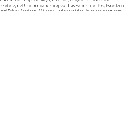
er Master Cup. En mayo, en Gand, Bélgica, se alzó con la
he Future, del Campeonato Europeo. Tras varios triunfos, Escudería
Ferrari Driver Academy México y Latinoamérica, lo seleccionan para
r de su limitada experiencia en un monoplaza de la Fórmula 4, su
ionado en la final mundial de capacitación de talentos de la
rasileño, después de los ex-alumnos Enzo Fittipaldi y Gianluca
ts.